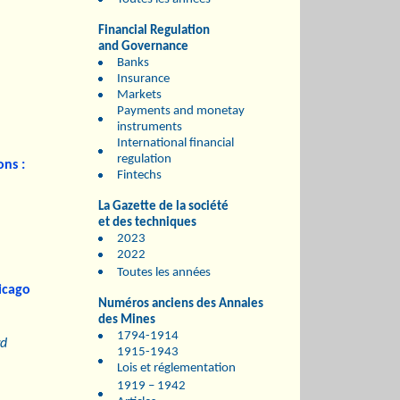
l
Financial Regulation
and Governance
Banks
Insurance
Markets
Payments and monetay
instruments
International financial
regulation
ons :
Fintechs
La Gazette de la société
et des techniques
2023
2022
Toutes les années
icago
Numéros anciens des Annales
des Mines
1794-1914
rd
1915-1943
Lois et réglementation
1919 – 1942