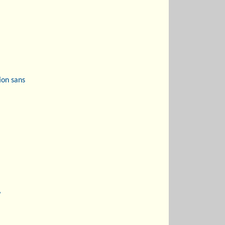
ion sans
,