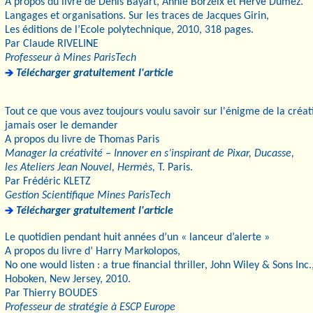
A propos du livre de Denis Bayart, Annie Borzeix et Hervé Dumez.
Langages et organisations. Sur les traces de Jacques Girin,
Les éditions de l’Ecole polytechnique, 2010, 318 pages.
Par Claude RIVELINE
Professeur à Mines ParisTech
Télécharger gratuitement l'article
Tout ce que vous avez toujours voulu savoir sur l'énigme de la créat
jamais oser le demander
A propos du livre de Thomas Paris
Manager la créativité – Innover en s’inspirant de Pixar, Ducasse,
les Ateliers Jean Nouvel, Hermès,
T. Paris.
Par Frédéric KLETZ
Gestion Scientifique Mines ParisTech
Télécharger gratuitement l'article
Le quotidien pendant huit années d’un « lanceur d’alerte »
A propos du livre d’ Harry Markolopos,
No one would listen : a true financial thriller, John Wiley & Sons Inc.
Hoboken, New Jersey, 2010.
Par Thierry BOUDES
Professeur de stratégie à ESCP Europe