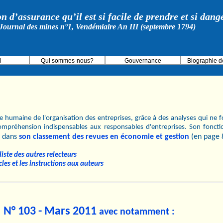
on d’assurance qu’il est si facile de prendre et si dan
Journal des mines n°1, Vendémiaire An III (septembre 1794)
l
Qui sommes-nous?
Gouvernance
Biographie d
 humaine de l'organisation des entreprises, grâce à des analyses qui ne fo
ompréhension indispensables aux responsables d'entreprises. Son fonct
dans
son classement des revues en économie et gestion
(en page 
iste des autres relecteurs
cles et les instructions aux auteurs
N° 103 - Mars 2011
avec notamment :