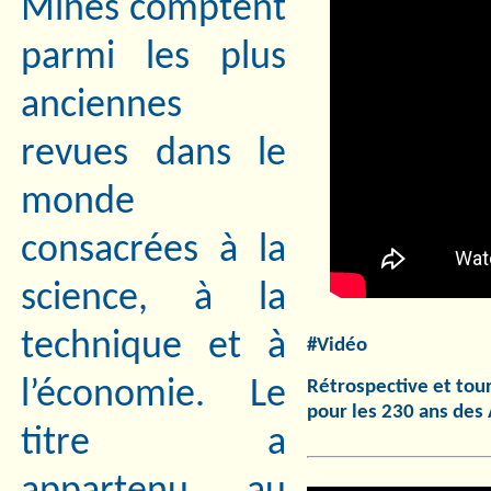
Mines comptent
parmi les plus
anciennes
revues dans le
monde
consacrées à la
science, à la
technique et à
#Vidéo
l’économie. Le
Rétrospective et tour
pour les 230 ans des
titre a