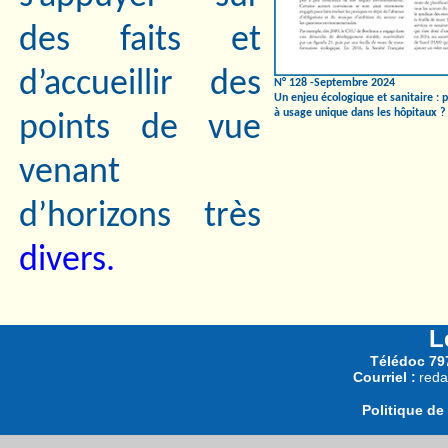
des faits et
d’accueillir des
N° 128 -Septembre 2024
Un enjeu écologique et sanitaire : p
à usage unique dans les hôpitaux ?
points de vue
venant
d’horizons très
divers.
L
Télédoc 797
Courriel :
reda
Politique de