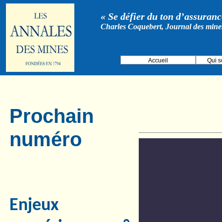
« Se défier du ton d’assurance
Charles Coquebert, Journal des mine
Accueil
Qui 
Prochain
numéro
Enjeux