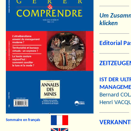
Um Zusamme
klicken
Editorial P
ZEITZEUGE
IST DER UL
MANAGEME
Bernard COL
Henri VACQ
Sommaire en français
VERKANNTE