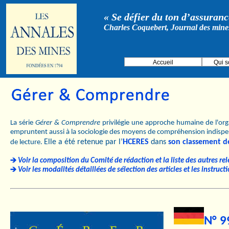
« Se défier du ton d’assurance
Charles Coquebert, Journal des mine
Accueil
Qui 
La série
Gérer & Comprendre
privilégie une approche humaine de l'orga
empruntent aussi à la sociologie des moyens de compréhension indispe
Elle a été retenue par l’
HCERES
dans
son classement d
de lecture.
Voir la composition du Comité de rédaction et la liste des autres rel
Voir les modalités détaillées de sélection des articles et les instruc
N° 9