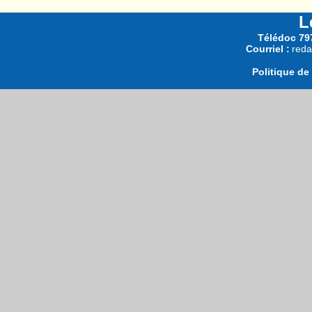
L
Télédoc 797
Courriel :
reda
Politique de