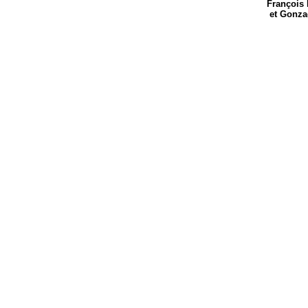
François
et Gonzague de Pi