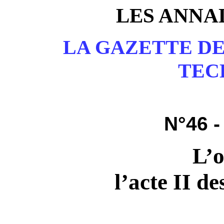
LES ANNA
LA GAZETTE DE
TEC
N°46 
L’o
l’acte II de